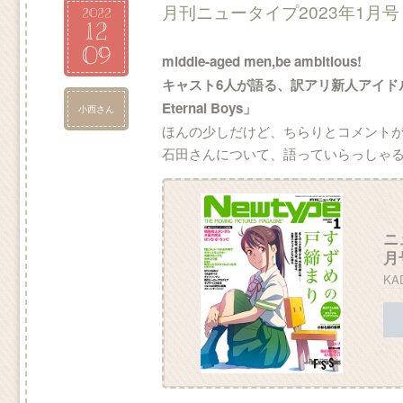
月刊ニュータイプ2023年1月号
2022
12
09
middle-aged men,be ambitious!
キャスト6人が語る、訳アリ新人アイドル
Eternal Boys」
小西さん
ほんの少しだけど、ちらりとコメント
石田さんについて、語っていらっしゃる
ニ
月
KA