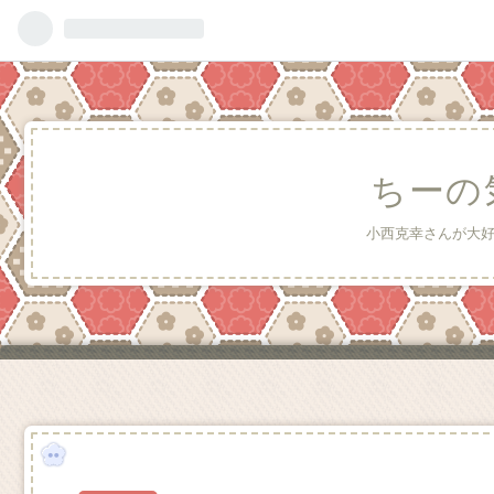
ちーの
小西克幸さんが大好